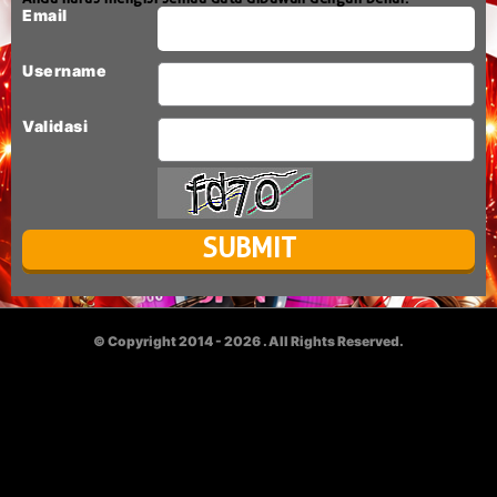
Email
Username
Validasi
© Copyright 2014 - 2026
. All Rights Reserved.