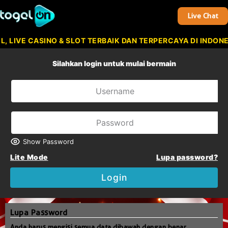
Live Chat
 LIVE CASINO & SLOT TERBAIK DAN TERPERCAYA DI INDONE
Silahkan login untuk mulai bermain
Show Password
Lite Mode
Lupa password?
Login
Lupa Password
Anda harus mengisi semua data dibawah dengan benar.